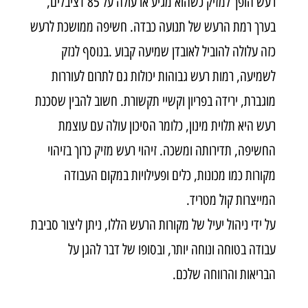
רעש הופך למזיק כשהוא מגיע או עולה על 85 דציבלים,
בערך רמת הרעש של תנועה כבדה. חשיפה ממושכת לרעש
כזה עלולה להוביל לאובדן שמיעה קבוע
.
בנוסף לנזק
לשמיעה, רמות רעש גבוהות יכולות גם לתרום לעוררות
מוגברת, ירידה בפריון וקשיי תקשורת. חשוב להבין שסכנת
רעש היא תלוית מינון, כלומר הסיכון עולה עם עוצמת
החשיפה, תדירותה ומשכה. זיהוי רעש מזיק כרוך בזיהוי
מקורות כמו מכונות, כלים ופעילויות במקום העבודה
המייצרות קול מטריד
.
על ידי ניהול יעיל של מקורות הרעש הללו, ניתן ליצור סביבת
עבודה בטוחה ונוחה יותר, ובסופו של דבר להגן על
הבריאות והרווחה שלכם
.