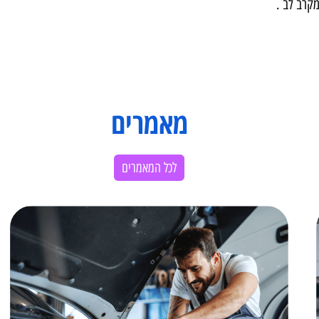
להכרה של ביטוח לאומי ובנכות
עצמאי בתחום . לאחר טיפול מסור
למענק כספי חד פעמי . תודה
וקיבלתי מענקים חד פעמיים גם ע
על ההרגשה שאני לא לבד ,
המקצ
ב .
מאמרים
לכל המאמרים