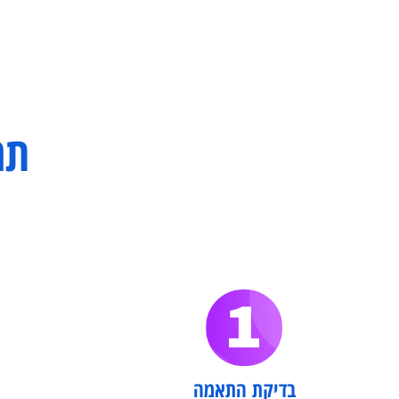
מימו
תהלי