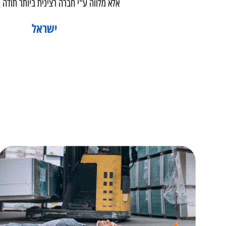
התהליך והזכויות המגיעות לי , בנו לי תיק רפואי מקצועי ובשל כך זכיתי 
של 19% לצמיתה על בעיות השמיעה והצפצופים באוזניים בנוסף גם 
מכל הלב למאיר ולכל אנשי המשרד על השרות המקצועי , הידע הנרחב ו
אלא מלווה ע"י חברה רצינית ביותר תודה מקרב ל
ישראל