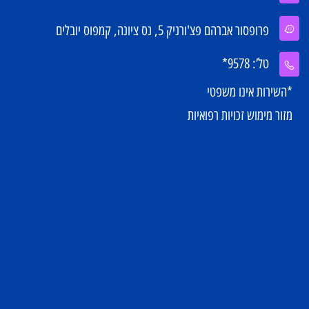
צירת קשר
office@mazor-rights.co.il
פרופסור אברהם פצ'ורניק 5, נס ציונה, קמפוס יובלים
טל’: 9578*
*השירות אינו משפטי
מזור מימוש זכויות רפואיות